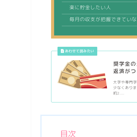
楽に貯金したい人
毎月の収支が把握できていな
奨学金の
返済がつ
大学や専門
少なくありま
約2....
目次