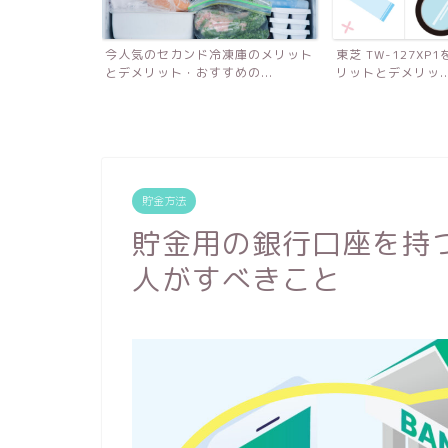
凍庫のメリット
東芝 TW-127XP1を使って感じたメ
マネーフォワード
の...
リットとデメリッ...
計簿におすすめな理由
貯金方法
貯金用の銀行口座を持
人がすべきこと