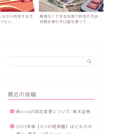
先取り貯金の方法-
今人気のセカンド冷凍庫のメリット
東芝 TW-12
を使って...
とデメリット・おすすめの...
リットとデメリ
最近の投稿
新nisaの設定変更について-楽天証券
2023年版【6つの経済圏】はどれがお
得?：楽天・Vポイント・au・