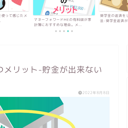
奨学金の返済をしながら貯金する方
無理なくできる
MEの有料版が家
法-奨学金返済がつらい、...
封筒を使わず口座
。メ...
つメリット-貯金が出来ない
2022年8月8日