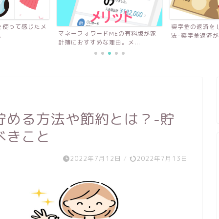
奨学金の返済をしながら貯金する方
無理なくできる
MEの有料版が家
法-奨学金返済がつらい、...
封筒を使わず口座
。メ...
貯める方法や節約とは？-貯
べきこと
2022年7月12日
/
2022年7月13日