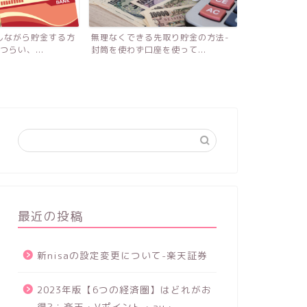
先取り貯金の方法-
今人気のセカンド冷凍庫のメリット
東芝 TW-12
を使って...
とデメリット・おすすめの...
リットとデメリ
最近の投稿
新nisaの設定変更について-楽天証券
2023年版【6つの経済圏】はどれがお
得?：楽天・Vポイント・au・