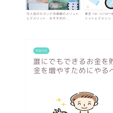
凍庫のメリット
東芝 TW-127XP1を使って感じたメ
マネーフォワード
の...
リットとデメリッ...
計簿におすすめな理由
貯金方法
誰にでもできるお金を
金を増やすためにやる